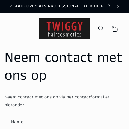
Direkt
AANKOPEN ALS PROFESSIONAL? KLIK HIER
zum
Inhalt
Warenkorb
Neem contact met
ons op
Neem contact met ons op via het contactformulier
hieronder.
K
Name
o