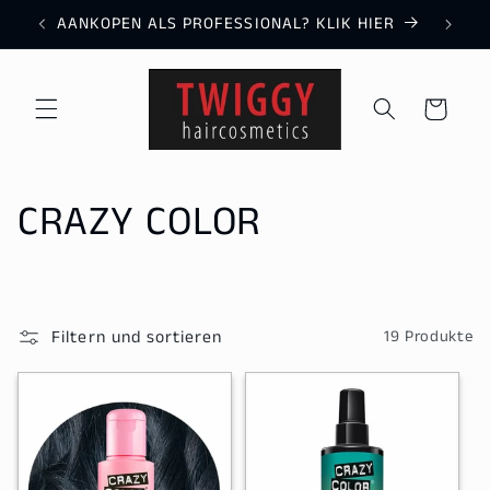
Direkt
AANKOPEN ALS PROFESSIONAL? KLIK HIER
zum
Inhalt
Warenkorb
K
CRAZY COLOR
a
t
Filtern und sortieren
19 Produkte
e
g
o