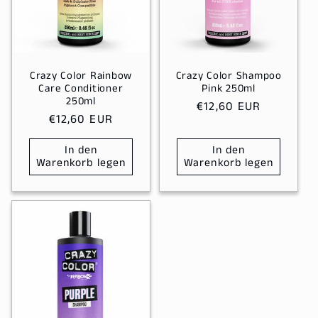
Crazy Color Rainbow
Crazy Color Shampoo
Care Conditioner
Pink 250ml
250ml
Normaler
€12,60 EUR
Normaler
€12,60 EUR
Preis
Preis
In den
In den
Warenkorb legen
Warenkorb legen