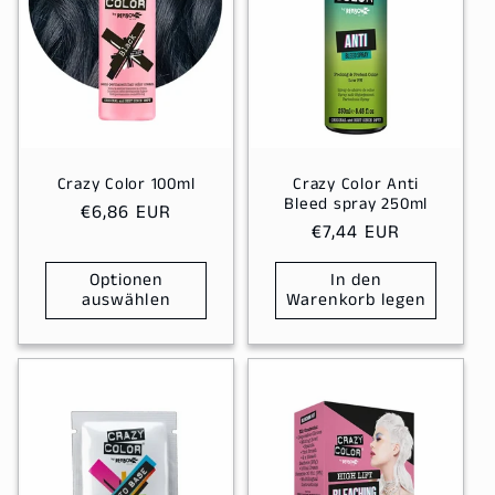
r
i
e
:
Crazy Color 100ml
Crazy Color Anti
Bleed spray 250ml
Normaler
€6,86 EUR
Normaler
€7,44 EUR
Preis
Preis
Optionen
In den
auswählen
Warenkorb legen