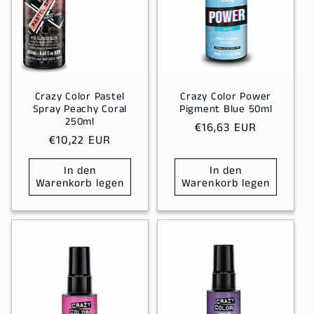
Crazy Color Pastel
Crazy Color Power
Spray Peachy Coral
Pigment Blue 50ml
250ml
Normaler
€16,63 EUR
Normaler
€10,22 EUR
Preis
Preis
In den
In den
Warenkorb legen
Warenkorb legen