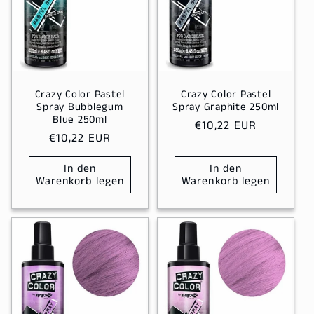
Crazy Color Pastel
Crazy Color Pastel
Spray Bubblegum
Spray Graphite 250ml
Blue 250ml
Normaler
€10,22 EUR
Normaler
€10,22 EUR
Preis
Preis
In den
In den
Warenkorb legen
Warenkorb legen