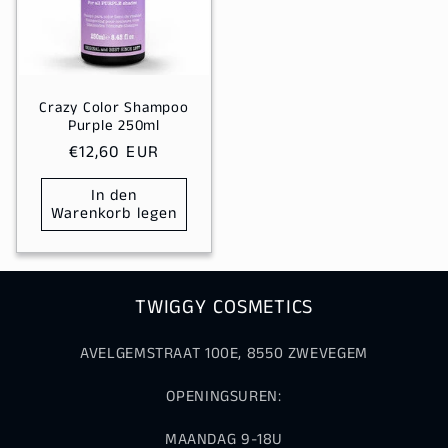
Crazy Color Shampoo
Purple 250ml
Normaler
€12,60 EUR
Preis
In den
Warenkorb legen
TWIGGY COSMETICS
AVELGEMSTRAAT 100E, 8550 ZWEVEGEM
OPENINGSUREN:
MAANDAG 9-18U