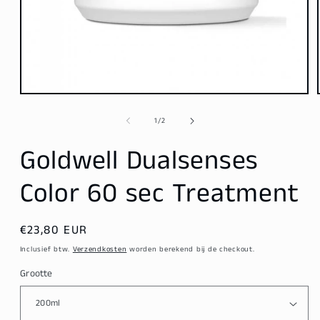
Media
1
openen
van
1
/
2
in
modaal
Goldwell Dualsenses
Color 60 sec Treatment
Normale
€23,80 EUR
prijs
Inclusief btw.
Verzendkosten
worden berekend bij de checkout.
Grootte