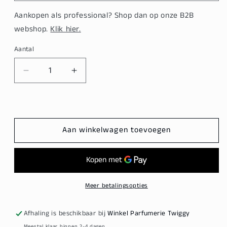
Aankopen als professional? Shop dan op onze B2B
webshop.
Klik hier.
Aantal
Aantal
Aantal
verlagen
verhogen
voor
voor
Goldwell
Goldwell
Dualsenses
Dualsenses
Aan winkelwagen toevoegen
Color
Color
60
60
sec
sec
Treatment
Treatment
Meer betalingsopties
Afhaling is beschikbaar bij
Winkel Parfumerie Twiggy
Meestal klaar binnen 2-4 dagen