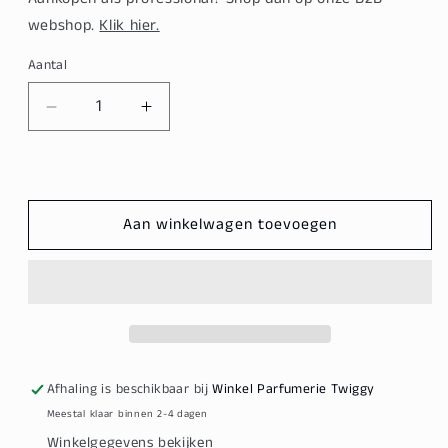
webshop.
Klik hier.
Aantal
Aantal
Aantal
verlagen
verhogen
voor
voor
Goldwell
Goldwell
Dualsenses
Dualsenses
Aan winkelwagen toevoegen
Scalp
Scalp
Specialist
Specialist
Sensitive
Sensitive
Foam
Foam
Shampoo
Shampoo
250ml
250ml
Afhaling is beschikbaar bij
Winkel Parfumerie Twiggy
Meestal klaar binnen 2-4 dagen
Winkelgegevens bekijken