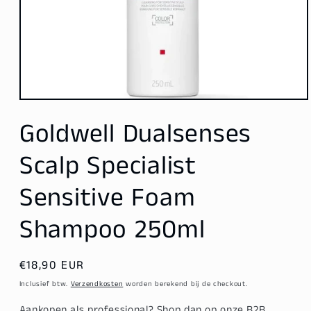
Media
1
Goldwell Dualsenses
openen
in
modaal
Scalp Specialist
Sensitive Foam
Shampoo 250ml
Normale
€18,90 EUR
prijs
Inclusief btw.
Verzendkosten
worden berekend bij de checkout.
Aankopen als professional? Shop dan op onze B2B