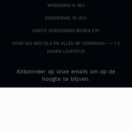
WOENSDAG 9-18U
DONDERDAG 10-20U
GRATIS VERZENDING BOVEN €35
VOOR 16U BESTELD EN ALLES OP VOORRAAD --> 1-2
DAGEN LEVERTIJD
Abbonneer op onze emails om op de
hoogte te blijven.
E‑mail
Land/regio
Taal