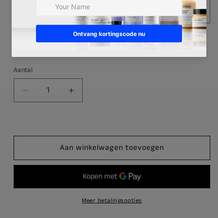
Aankopen als professional? Shop dan op onze B2B
webshop.
Klik hier.
Aantal
Aantal
Aantal
verlagen
verhogen
voor
voor
Goldwell
Goldwell
System
System
Aan winkelwagen toevoegen
Developer
Developer
1000ml
1000ml
Meer betalingsopties