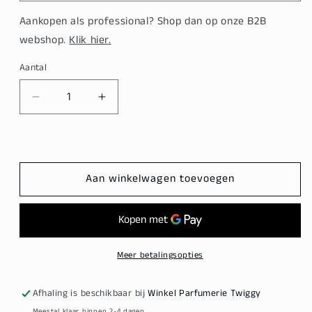
Aankopen als professional? Shop dan op onze B2B
webshop.
Klik hier.
Aantal
Aantal
Aantal
verlagen
verhogen
voor
voor
Goldwell
Goldwell
Topform
Topform
Aan winkelwagen toevoegen
Permanent
Permanent
500ml
500ml
Meer betalingsopties
Afhaling is beschikbaar bij
Winkel Parfumerie Twiggy
Meestal klaar binnen 2-4 dagen