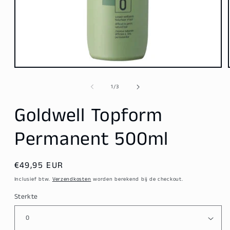
Media
1
openen
van
1
/
3
in
modaal
Goldwell Topform
Permanent 500ml
Normale
€49,95 EUR
prijs
Inclusief btw.
Verzendkosten
worden berekend bij de checkout.
Sterkte