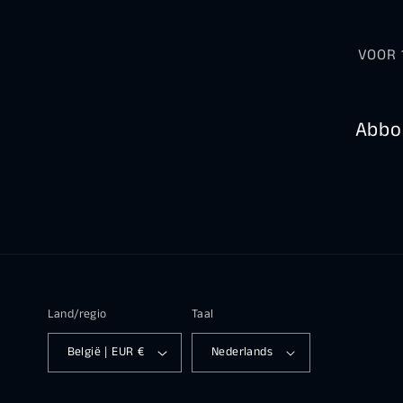
VOOR 
Abbon
Land/regio
Taal
België | EUR €
Nederlands