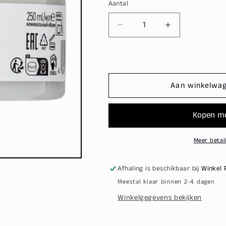
Aantal
Aantal
Aantal
verlagen
verhogen
voor
voor
Indola
Indola
Color
Color
Treatment
Treatment
Aan winkelwa
250ml
250ml
Meer betal
Afhaling is beschikbaar bij
Winkel 
Meestal klaar binnen 2-4 dagen
Winkelgegevens bekijken