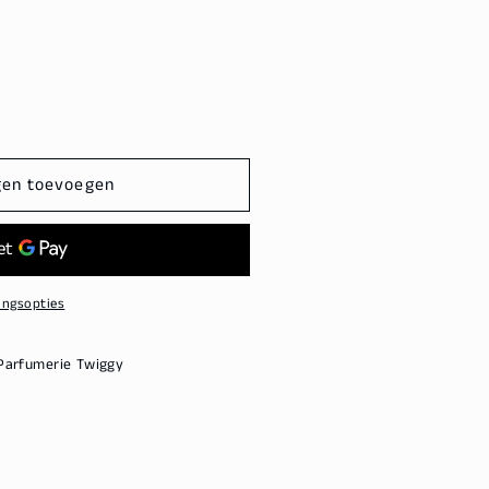
gen toevoegen
ingsopties
Parfumerie Twiggy