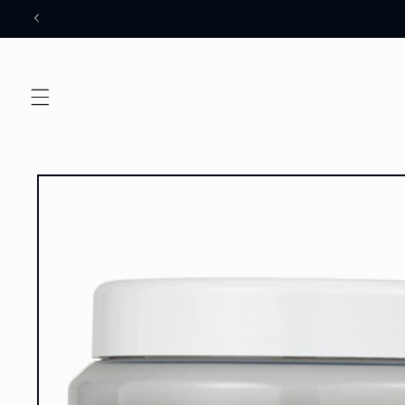
Meteen
naar de
content
Ga direct naar
productinformatie