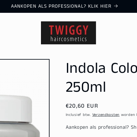
AANKOPEN ALS PROFESSIONAL? KLIK HIER
Indola Col
250ml
Normale
€20,60 EUR
prijs
Inclusief btw.
Verzendkosten
worden b
Aankopen als professional? 