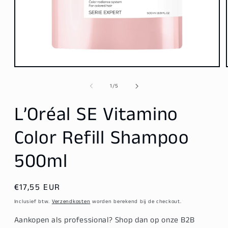
Media
1
openen
van
1
/
5
in
modaal
L’Oréal SE Vitamino
Color Refill Shampoo
500ml
Normale
€17,55 EUR
prijs
Inclusief btw.
Verzendkosten
worden berekend bij de checkout.
Aankopen als professional? Shop dan op onze B2B