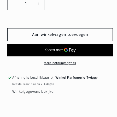
Aantal
Aantal
verlagen
verhogen
voor
voor
Olaplex
Olaplex
Strong
Strong
Aan winkelwagen toevoegen
Days
Days
Ahead
Ahead
Hair
Hair
Kit
Kit
Meer betalingsopties
Afhaling is beschikbaar bij
Winkel Parfumerie Twiggy
Meestal klaar binnen 2-4 dagen
Winkelgegevens bekijken