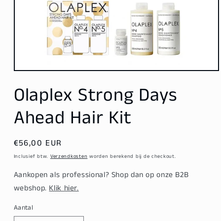
Media
1
Olaplex Strong Days
openen
in
modaal
Ahead Hair Kit
Normale
€56,00 EUR
prijs
Inclusief btw.
Verzendkosten
worden berekend bij de checkout.
Aankopen als professional? Shop dan op onze B2B
webshop.
Klik hier.
Aantal