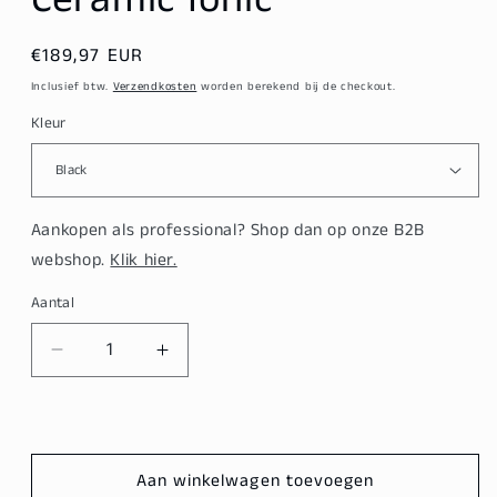
Normale
€189,97 EUR
prijs
Inclusief btw.
Verzendkosten
worden berekend bij de checkout.
Kleur
Aankopen als professional? Shop dan op onze B2B
webshop.
Klik hier.
Aantal
Aantal
Aantal
verlagen
verhogen
voor
voor
Parlux
Parlux
3800
3800
Aan winkelwagen toevoegen
Eco
Eco