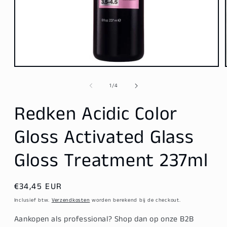
Media
1
openen
van
1
/
4
in
modaal
Redken Acidic Color
Gloss Activated Glass
Gloss Treatment 237ml
Normale
€34,45 EUR
prijs
Inclusief btw.
Verzendkosten
worden berekend bij de checkout.
Aankopen als professional? Shop dan op onze B2B