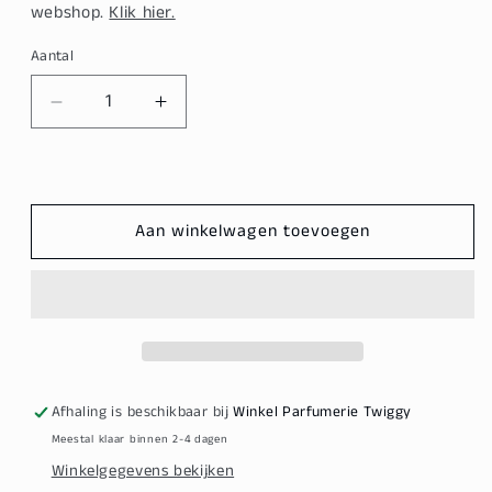
webshop.
Klik hier.
Aantal
Aantal
Aantal
verlagen
verhogen
voor
voor
Redken
Redken
Acidic
Acidic
Aan winkelwagen toevoegen
Color
Color
Gloss
Gloss
Activated
Activated
Glass
Glass
Gloss
Gloss
Treatment
Treatment
237ml
237ml
Afhaling is beschikbaar bij
Winkel Parfumerie Twiggy
Meestal klaar binnen 2-4 dagen
Winkelgegevens bekijken