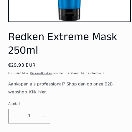
Media
1
Redken Extreme Mask
openen
in
modaal
250ml
Normale
€29,93 EUR
prijs
Inclusief btw.
Verzendkosten
worden berekend bij de checkout.
Aankopen als professional? Shop dan op onze B2B
webshop.
Klik hier.
Aantal
Aantal
Aantal
verlagen
verhogen
voor
voor