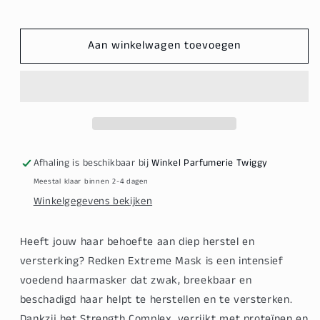
Redken
Redken
Extreme
Extreme
Aan winkelwagen toevoegen
Mask
Mask
250ml
250ml
Afhaling is beschikbaar bij
Winkel Parfumerie Twiggy
Meestal klaar binnen 2-4 dagen
Winkelgegevens bekijken
Heeft jouw haar behoefte aan
diep herstel en
versterking
?
Redken Extreme Mask
is een intensief
voedend haarmasker dat
zwak, breekbaar en
beschadigd haar
helpt te herstellen en te versterken.
Dankzij het
Strength Complex
, verrijkt met
proteïnen en