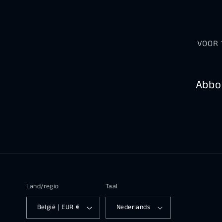
VOOR 
Abbon
Land/regio
Taal
België | EUR €
Nederlands