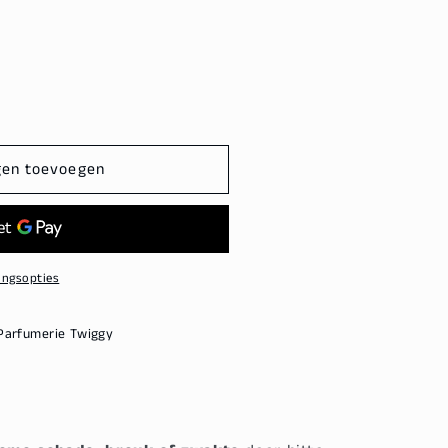
gen toevoegen
ingsopties
Parfumerie Twiggy