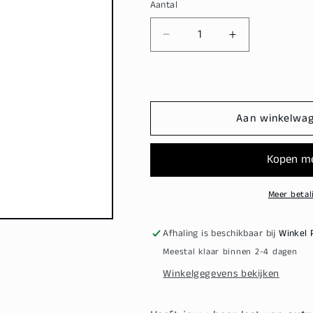
Aantal
Aantal
Aantal
verlagen
verhogen
voor
voor
Redken
Redken
Extreme
Extreme
Strength
Strength
Aan winkelwa
Builder
Builder
Plus
Plus
Mask
Mask
250ml
250ml
Meer betal
Afhaling is beschikbaar bij
Winkel 
Meestal klaar binnen 2-4 dagen
Winkelgegevens bekijken