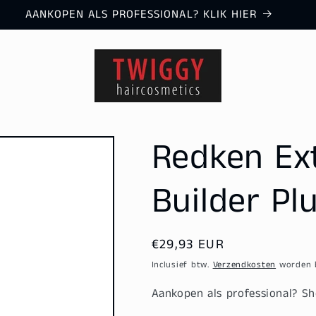
AANKOPEN ALS PROFESSIONAL? KLIK HIER
Redken Ex
Builder Pl
Normale
€29,93 EUR
prijs
Inclusief btw.
Verzendkosten
worden b
Aankopen als professional? 