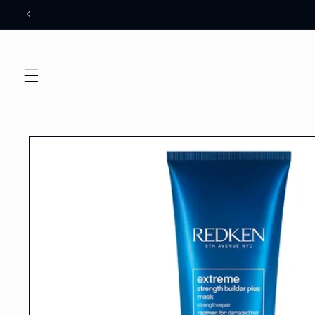
Meteen
naar de
content
Ga direct naar
productinformatie