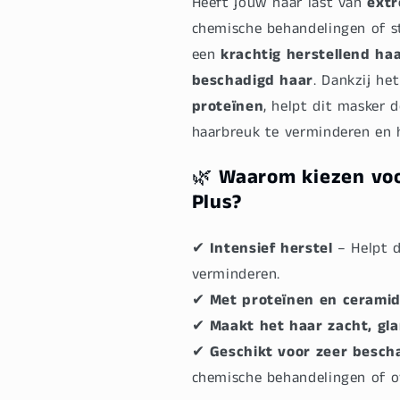
Heeft jouw haar last van
extr
chemische behandelingen of s
een
krachtig herstellend ha
beschadigd haar
. Dankzij he
proteïnen
, helpt dit masker 
haarbreuk te verminderen en 
🌿
Waarom kiezen voo
Plus?
✔
Intensief herstel
– Helpt d
verminderen.
✔
Met proteïnen en cerami
✔
Maakt het haar zacht, gl
✔
Geschikt voor zeer besch
chemische behandelingen of o