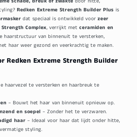
eme schade, breuk of zwakte
door hitte,
tyling?
Redken Extreme Strength Builder Plus
is
armasker
dat speciaal is ontwikkeld voor
zeer
t
Strength Complex
, verrijkt met
ceramiden en
de haarstructuur van binnenuit te versterken,
het haar weer gezond en veerkrachtig te maken.
r Redken Extreme Strength Builder
e haarvezel te versterken en haarbreuk te
den
– Bouwt het haar van binnenuit opnieuw op.
anzend en soepel
– Zonder het te verzwaren.
adigd haar
– Ideaal voor haar dat lijdt onder hitte,
vermatige styling.