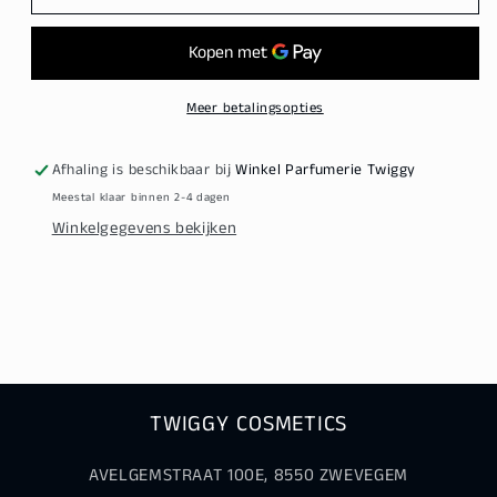
Brillance
Brillance
Et
Et
Couleur
Couleur
Shampoo
Shampoo
Meer betalingsopties
Afhaling is beschikbaar bij
Winkel Parfumerie Twiggy
Meestal klaar binnen 2-4 dagen
Winkelgegevens bekijken
TWIGGY COSMETICS
AVELGEMSTRAAT 100E, 8550 ZWEVEGEM