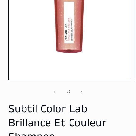
Media
1
openen
van
1
/
2
in
modaal
Subtil Color Lab
Brillance Et Couleur