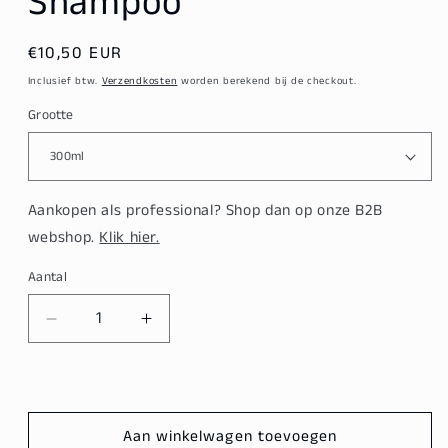
Shampoo
Normale
€10,50 EUR
prijs
Inclusief btw.
Verzendkosten
worden berekend bij de checkout.
Grootte
Aankopen als professional? Shop dan op onze B2B
webshop.
Klik hier.
Aantal
Aantal
Aantal
verlagen
verhogen
voor
voor
Subtil
Subtil
Color
Color
Aan winkelwagen toevoegen
Lab
Lab