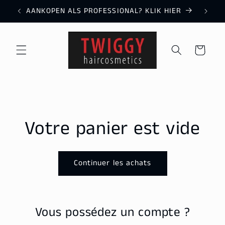
et
AANKOPEN ALS PROFESSIONAL? KLIK HIER
passer
au
contenu
Panier
Votre panier est vide
Continuer les achats
Vous possédez un compte ?