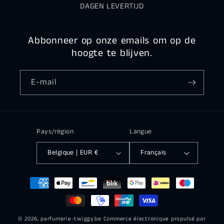
DAGEN LEVERTIJD
Abbonneer op onze emails om op de
hoogte te blijven.
E-mail
Pays/région
Langue
Belgique | EUR €
Français
Moyens
de
paiement
© 2026,
parfumerie-twiggy.be
Commerce électronique propulsé par