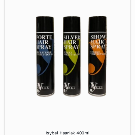
t
i
o
n
:
Isybel Haarlak 400ml