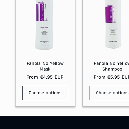
e
c
t
i
Fanola No Yellow
Fanola No Yello
Mask
Shampoo
o
Regular
From €4,95 EUR
Regular
From €5,95 EU
price
price
n
Choose options
Choose options
: