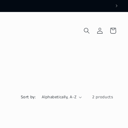
Log
Cart
in
Sort by:
2 products